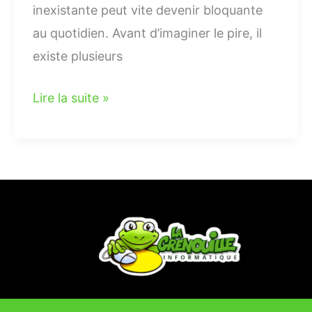
inexistante peut vite devenir bloquante
au quotidien. Avant d’imaginer le pire, il
existe plusieurs
Lire la suite »