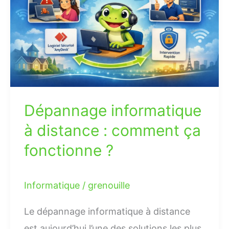
distance
:
comment
ça
fonctionne
?
Dépannage informatique
à distance : comment ça
fonctionne ?
Informatique
/
grenouille
Le dépannage informatique à distance
est aujourd’hui l’une des solutions les plus