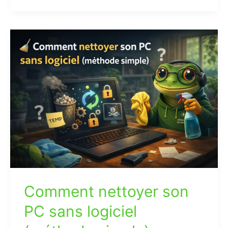
Comment
nettoyer
son
PC
sans
logiciel
(méthode
simple)
Comment nettoyer son
PC sans logiciel