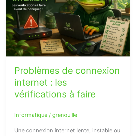
internet
:
les
vérifications
à
faire
Problèmes de connexion
internet : les
vérifications à faire
Informatique
/
grenouille
Une connexion internet lente, instable ou