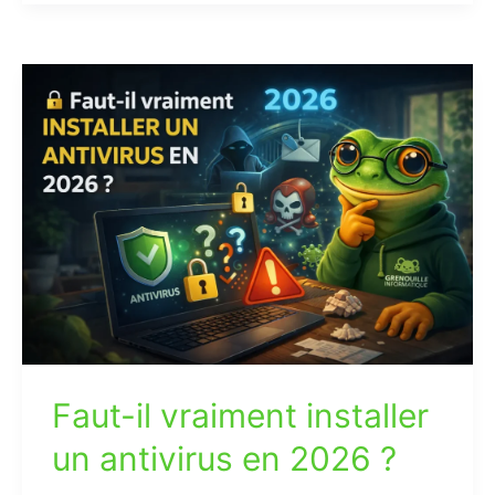
Faut-
il
vraiment
installer
un
antivirus
en
2026
?
Faut-il vraiment installer
un antivirus en 2026 ?