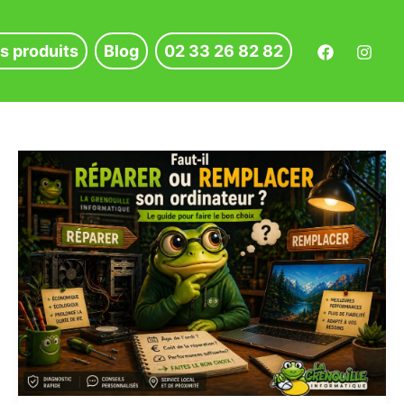
s produits
Blog
02 33 26 82 82
renouille Informatique
Faut-
il
réparer
ou
remplacer
son
pc
?